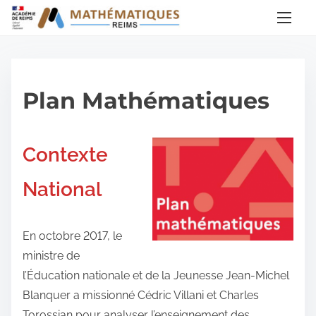
A
l
l
e
r
Plan Mathématiques
a
u
c
Contexte
o
National
n
t
e
En octobre 2017, le
n
ministre de
u
l’Éducation nationale et de la Jeunesse Jean-Michel
Blanquer a missionné Cédric Villani et Charles
Torossian pour analyser l’enseignement des