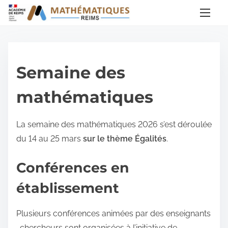
A
l
l
e
r
Semaine des
a
u
mathématiques
c
o
La semaine des mathématiques 2026 s’est déroulée
n
du 14 au 25 mars
sur le thème Égalités
.
t
e
Conférences en
n
établissement
u
Plusieurs conférences animées par des enseignants
-chercheurs sont organisées à l’initiative de