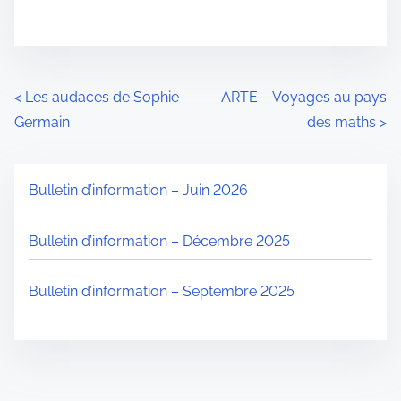
N
<
Les audaces de Sophie
ARTE – Voyages au pays
Germain
des maths
>
a
v
Bulletin d’information – Juin 2026
i
g
Bulletin d’information – Décembre 2025
a
Bulletin d’information – Septembre 2025
t
i
o