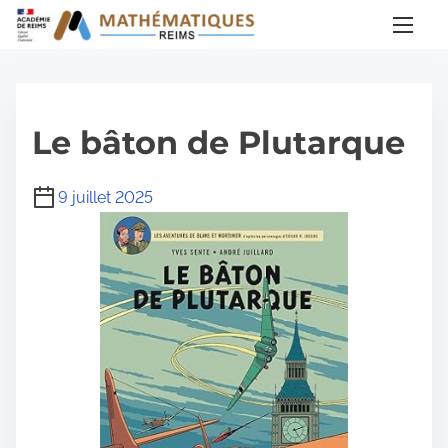
A
l
l
e
r
Le bâton de Plutarque
a
u
9 juillet 2025
c
o
n
t
e
n
u