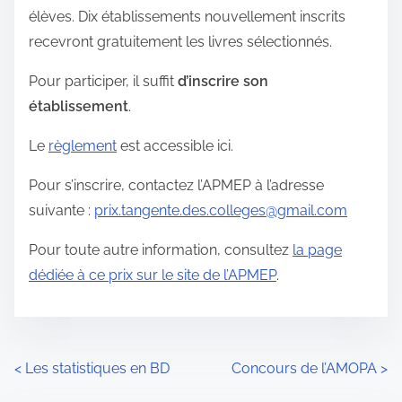
élèves. Dix établissements nouvellement inscrits
recevront gratuitement les livres sélectionnés.
Pour participer, il suffit
d’inscrire son
établissement
.
Le
règlement
est accessible ici.
Pour s’inscrire, contactez l’APMEP à l’adresse
suivante :
prix.tangente.des.colleges@gmail.com
Pour toute autre information, consultez
la page
dédiée à ce prix sur le site de l’APMEP
.
N
<
Les statistiques en BD
Concours de l’AMOPA
>