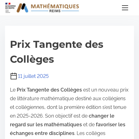
A
l
l
e
r
Prix Tangente des
a
u
Collèges
c
o
11 juillet 2025
n
Le
Prix Tangente des Collèges
est un nouveau prix
t
de littérature mathématique destiné aux collégiens
e
et collégiennes, dont la première édition s’est tenue
n
en 2025-2026. Son objectif est de
changer le
u
regard sur les mathématiques
et de
favoriser les
échanges entre disciplines
. Les collèges