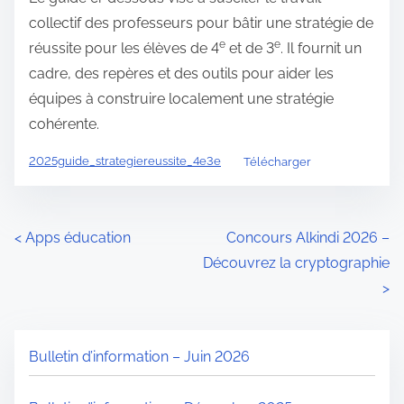
collectif des professeurs pour bâtir une stratégie de
e
e
réussite pour les élèves de 4
et de 3
. Il fournit un
cadre, des repères et des outils pour aider les
équipes à construire localement une stratégie
cohérente.
2025guide_strategiereussite_4e3e
Télécharger
N
<
Apps éducation
Concours Alkindi 2026 –
Découvrez la cryptographie
a
>
v
i
Bulletin d’information – Juin 2026
g