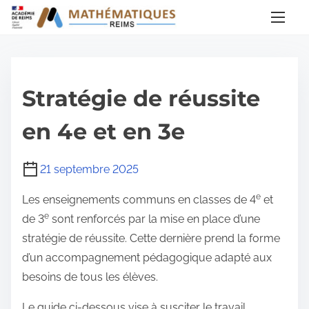
A
l
l
e
r
Stratégie de réussite
a
u
en 4e et en 3e
c
o
21 septembre 2025
n
e
Les enseignements communs en classes de 4
et
t
e
de 3
sont renforcés par la mise en place d’une
e
stratégie de réussite. Cette dernière prend la forme
n
d’un accompagnement pédagogique adapté aux
u
besoins de tous les élèves.
Le guide ci-dessous vise à susciter le travail