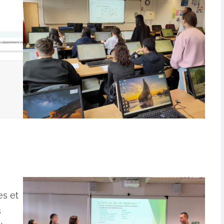
es et
s