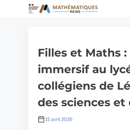
A
l
l
e
r
Filles et Maths 
a
u
immersif au lyc
c
o
collégiens de L
n
t
des sciences et 
e
n
15 avril 2026
u