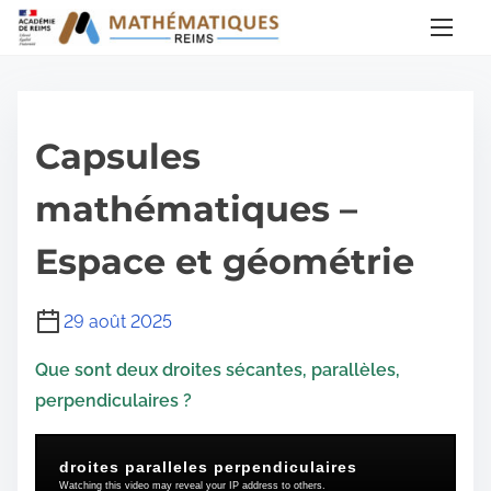
A
l
l
e
r
Capsules
a
u
mathématiques –
c
Espace et géométrie
o
n
t
29 août 2025
e
Que sont deux droites sécantes, parallèles,
n
perpendiculaires ?
u