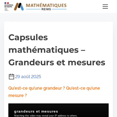
A
l
l
e
r
Capsules
a
u
mathématiques –
c
Grandeurs et mesures
o
n
t
29 août 2025
e
Qu’est-ce qu’une grandeur ? Qu’est-ce qu’une
n
mesure ?
u