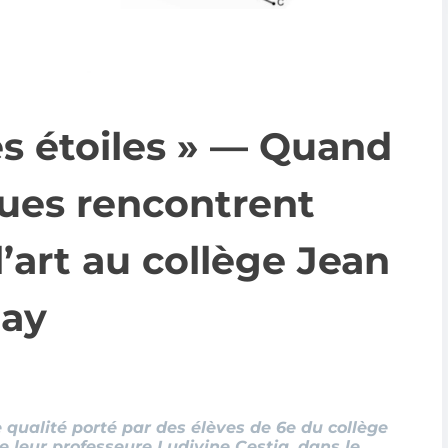
es étoiles » — Quand
ues rencontrent
l’art au collège Jean
nay
e qualité porté par des élèves de 6e du collège
de leur professeure Ludivine Cestia, dans le