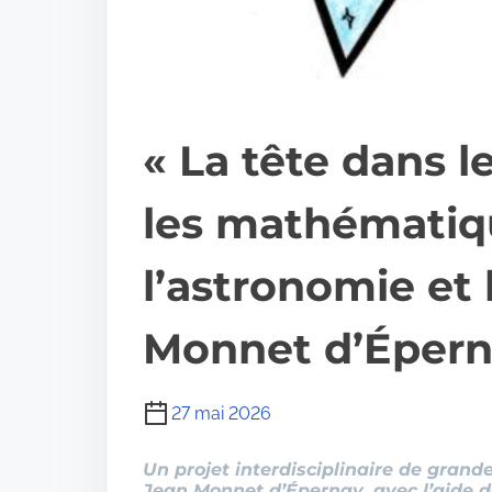
« La tête dans l
les mathématiq
l’astronomie et 
Monnet d’Éper
27 mai 2026
Un projet interdisciplinaire de grand
Jean Monnet d’Épernay
,
avec l’aide 